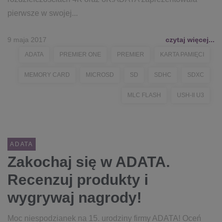
pierwsze w swojej...
9 maja 2017
czytaj więcej...
ADATA
PREMIER ONE
PREMIER
KARTA PAMIĘCI
MEMORY CARD
MICROSD
SD
SDHC
SDXC
MLC FLASH
USH-II U3
ADATA
Zakochaj się w ADATA.
Recenzuj produkty i
wygrywaj nagrody!
Moc niespodzianek na 15. urodziny firmy ADATA! Oceń