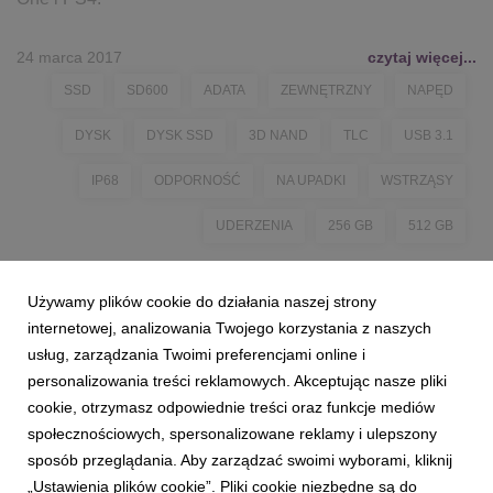
24 marca 2017
czytaj więcej...
SSD
SD600
ADATA
ZEWNĘTRZNY
NAPĘD
DYSK
DYSK SSD
3D NAND
TLC
USB 3.1
IP68
ODPORNOŚĆ
NA UPADKI
WSTRZĄSY
UDERZENIA
256 GB
512 GB
Używamy plików cookie do działania naszej strony
internetowej, analizowania Twojego korzystania z naszych
usług, zarządzania Twoimi preferencjami online i
personalizowania treści reklamowych. Akceptując nasze pliki
cookie, otrzymasz odpowiednie treści oraz funkcje mediów
społecznościowych, spersonalizowane reklamy i ulepszony
sposób przeglądania. Aby zarządzać swoimi wyborami, kliknij
„Ustawienia plików cookie”. Pliki cookie niezbędne są do