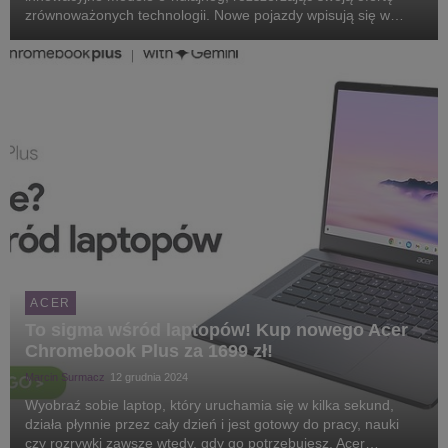
zrównoważonych technologii. Nowe pojazdy wpisują się w
trend inteligentnego, ekologicznego stylu życia, oferując nowy
wymiar zabawy i mobilności.
ACER
To sigma wśród laptopów! Kup nowego Acer
Chromebook Plus za 1699 zł!
Marcin Surmacz
12 grudnia 2024
Wyobraź sobie laptop, który uruchamia się w kilka sekund,
działa płynnie przez cały dzień i jest gotowy do pracy, nauki
czy rozrywki zawsze wtedy, gdy go potrzebujesz. Acer