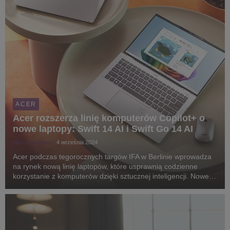
ACER
Acer rozszerza linię komputerów Copilot+ o
nowe laptopy: Swift 14 AI i Swift Go 14 AI
Marcin Surmacz
4 września 2024
Acer podczas tegorocznych targów IFA w Berlinie wprowadza
na rynek nową linię laptopów, które usprawnią codzienne
korzystanie z komputerów dzięki sztucznej inteligencji. Nowe
modele Swift 14 AI i Swift Go 14 AI łączą wyjątkową wydajność
z eleganckim designem, oferując uż...