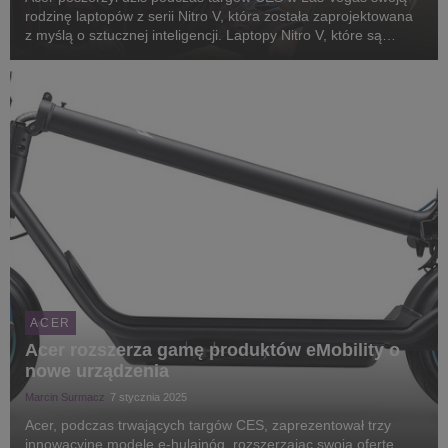
rodzinę laptopów z serii Nitro V, która została zaprojektowana
z myślą o sztucznej inteligencji. Laptopy Nitro V, które są
idealnym rozwiązaniem dla studentów, twórców i graczy
poszukujących wszechstronnej wydajnoś...
ACER
Acer rozszerza gamę produktów eMobility o
nowe urządzenia
Marcin Surmacz
7 stycznia 2025
Acer, podczas trwających targów CES, zaprezentował trzy
innowacyjne modele e-hulajnóg, rozszerzając swoją ofertę