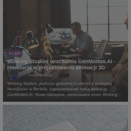
ACER
Winking Studios uruchamia GenMotion.AI -
rewolucja w projektowaniu animacji 3D
Dawid Nowak
4 września 2024
Winking Studios, podczas globalnej konferencji prasowej
Next@acer w Berlinie, zaprezentowało nową aplikację
GenMotion.AI. Nowe narzędzie, opracowane przez Winking's
AI Research Lab, jest przeznaczone dla profesjonalnych
twórców animacji i produkcji gier. Wykorzystuje szt...