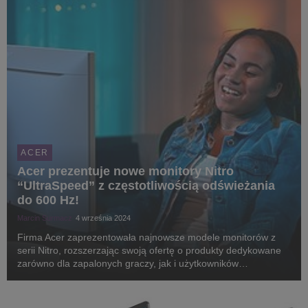
ACER
Acer prezentuje nowe monitory Nitro
“UltraSpeed” z częstotliwością odświeżania
do 600 Hz!
Marcin Surmacz
4 września 2024
Firma Acer zaprezentowała najnowsze modele monitorów z
serii Nitro, rozszerzając swoją ofertę o produkty dedykowane
zarówno dla zapalonych graczy, jak i użytkowników
poszukujących inteligentnych rozwiązań do pracy i rozrywki.
Nowa linia gamingowych monitorów Nitro, wyróż...