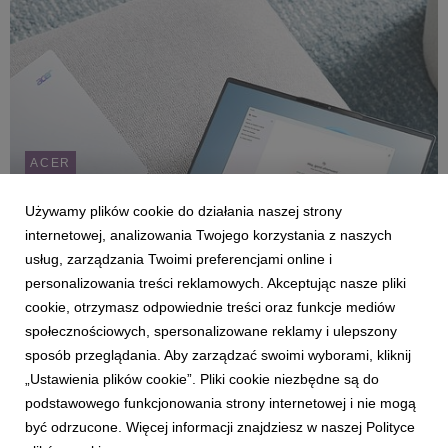
ACER
Acer prezentuje nowe laptopy Swift Copilot+ z
procesorami Intel Core Ultra
Używamy plików cookie do działania naszej strony
internetowej, analizowania Twojego korzystania z naszych
Marcin Surmacz
4 września 2024
usług, zarządzania Twoimi preferencjami online i
Firma Acer podczas tegorocznych tagrów IFA w Berlinie
personalizowania treści reklamowych. Akceptując nasze pliki
zaprezentowała nowe komputery Swift 14 AI i Swift 16 AI
Copilot+, które zmieniają zasady gry w świecie technologii.
cookie, otrzymasz odpowiednie treści oraz funkcje mediów
Dzięki najnowszym procesorom Intel® Core™ Ultra, te
społecznościowych, spersonalizowane reklamy i ulepszony
nowoczesne urządzenia oferują wyjątkową wydajność...
sposób przeglądania. Aby zarządzać swoimi wyborami, kliknij
„Ustawienia plików cookie”. Pliki cookie niezbędne są do
podstawowego funkcjonowania strony internetowej i nie mogą
4
5
6
7
8
9
10
być odrzucone. Więcej informacji znajdziesz w naszej Polityce