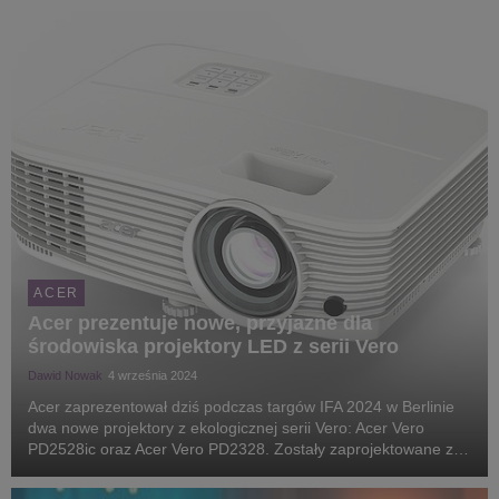
w gronie produktów, które zachwyciły jury perf...
ACER
Acer prezentuje nowe, przyjazne dla
środowiska projektory LED z serii Vero
Dawid Nowak
4 września 2024
Acer zaprezentował dziś podczas targów IFA 2024 w Berlinie
dwa nowe projektory z ekologicznej serii Vero: Acer Vero
PD2528ic oraz Acer Vero PD2328. Zostały zaprojektowane z
myślą o wyposażeniu firm i konsumentów w wydajne,
energooszczędne urządzenia. Są doskonałym wybore...