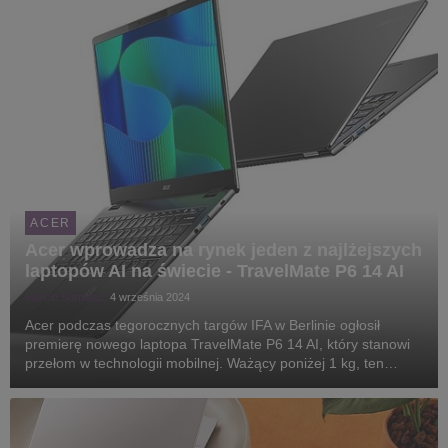
ACER
Acer wprowadza na rynek jeden z najlżejszych
laptopów AI na świecie - TravelMate P6 14 AI
Marcin Surmacz
4 września 2024
Acer podczas tegorocznych targów IFA w Berlinie ogłosił
premierę nowego laptopa TravelMate P6 14 AI, który stanowi
przełom w technologii mobilnej. Ważący poniżej 1 kg, ten
ultralekki notebook nie tylko ułatwia pracę w podróży, ale także
oferuje innowacyjne rozwiązania AI...