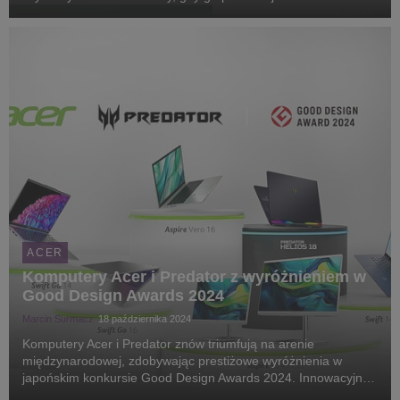
Chromebook Plus łączy nowoczesny design, dwa razy lepsze
podzespoły1, sztuczną inteligencję napędz...
ACER
Komputery Acer i Predator z wyróżnieniem w
Good Design Awards 2024
Marcin Surmacz
18 października 2024
Komputery Acer i Predator znów triumfują na arenie
międzynarodowej, zdobywając prestiżowe wyróżnienia w
japońskim konkursie Good Design Awards 2024. Innowacyjne
laptopy z serii Swift oraz ekologiczne Aspire Vero znalazły się