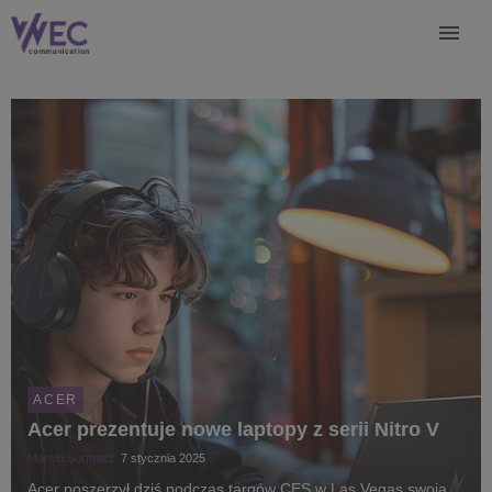
ACER
Acer prezentuje nowe laptopy z serii Nitro V
Marcin Surmacz
7 stycznia 2025
Acer poszerzył dziś podczas targów CES w Las Vegas swoją