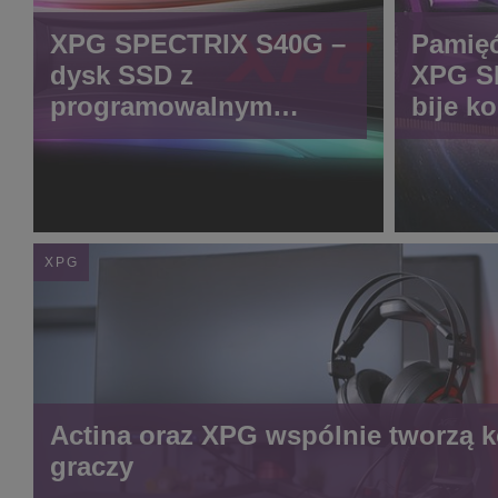
XPG SPECTRIX S40G –
Pamię
dysk SSD z
XPG S
programowalnym
bije k
podświetleniem RGB
prędko
LED
XPG
Actina oraz XPG wspólnie tworzą 
graczy