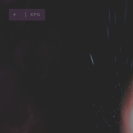
CK MEDIATOR
MIBRO
AUDEEO
TCL
GAM3RS_X
XPG
XPG