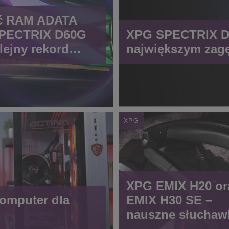
ć RAM ADATA
PECTRIX D60G
XPG SPECTRIX D6
olejny rekord
największym zag
ści
XPG
XPG EMIX H20 or
komputer dla
EMIX H30 SE –
nauszne słuchawk
graczy od ADATA