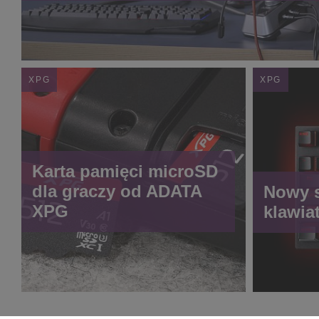
XPG
XPG
Karta pamięci microSD
dla graczy od ADATA
Nowy s
XPG
klawia