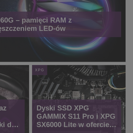
0G – pamięci RAM z
ęszczeniem LED-ów
XPG
az
Dyski SSD XPG
GAMMIX S11 Pro i XPG
i dla
SX6000 Lite w ofercie
ADATA