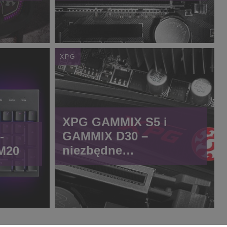
XPG
XPG GAMMIX S5 i
GAMMIX D30 –
-
niezbędne
M20
wyposażenie
komputera dla gracza
od ADATA