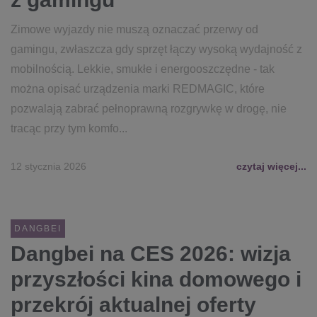
Zimowe wyjazdy nie muszą oznaczać przerwy od
gamingu, zwłaszcza gdy sprzęt łączy wysoką wydajność z
mobilnością. Lekkie, smukłe i energooszczędne - tak
można opisać urządzenia marki REDMAGIC, które
pozwalają zabrać pełnoprawną rozgrywkę w drogę, nie
tracąc przy tym komfo...
12 stycznia 2026
czytaj więcej...
DANGBEI
Dangbei na CES 2026: wizja
przyszłości kina domowego i
przekrój aktualnej oferty