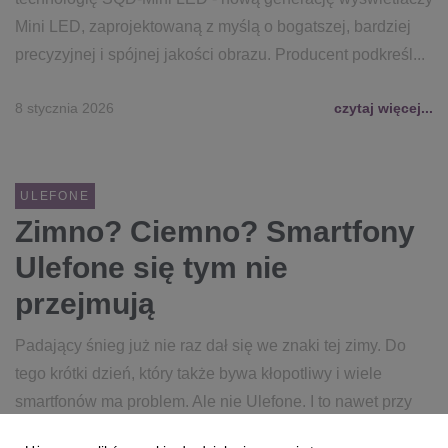
Mini LED, zaprojektowaną z myślą o bogatszej, bardziej
precyzyjnej i spójnej jakości obrazu. Producent podkreśl...
8 stycznia 2026
czytaj więcej...
ULEFONE
Zimno? Ciemno? Smartfony
Ulefone się tym nie
przejmują
Padający śnieg już nie raz dał się we znaki tej zimy. Do
tego krótki dzień, który także bywa kłopotliwy i wiele
smartfonów ma problem. Ale nie Ulefone. I to nawet przy
-30 stopniach!