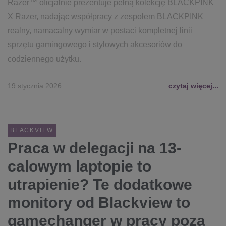
Razer™ oficjalnie prezentuje pełną kolekcję BLACKPINK
X Razer, nadając współpracy z zespołem BLACKPINK
realny, namacalny wymiar w postaci kompletnej linii
sprzętu gamingowego i stylowych akcesoriów do
codziennego użytku.
19 stycznia 2026
czytaj więcej...
BLACKVIEW
Praca w delegacji na 13-
calowym laptopie to
utrapienie? Te dodatkowe
monitory od Blackview to
gamechanger w pracy poza