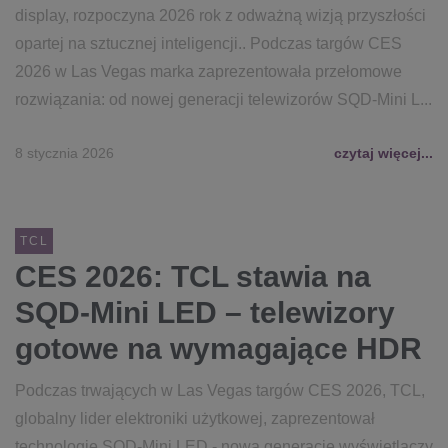
display, rozpoczyna 2026 rok z odważną wizją przyszłości
opartej na sztucznej inteligencji.. Podczas targów CES
2026 w Las Vegas marka zaprezentowała przełomowe
rozwiązania: od nowej generacji telewizorów SQD-Mini L...
8 stycznia 2026
czytaj więcej...
TCL
CES 2026: TCL stawia na
SQD-Mini LED – telewizory
gotowe na wymagające HDR
Podczas trwających w Las Vegas targów CES 2026, TCL,
globalny lider elektroniki użytkowej, zaprezentował
technologię SQD-Mini LED - nową generację wyświetlaczy