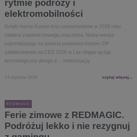
rytmie podróży i
elektromobilności
Dzięki marce Aurzen kino samochodowe w 2026 roku
nabiera zupełnie nowego znaczenia. Nowa wersja
najmniejszego na świecie projektora Aurzen ZIP
zadebiutowała na CES 2026 w Las Vegas łącząc
technologiczny design z… motoryzacją.
13 stycznia 2026
czytaj więcej...
REDMAGIC
Ferie zimowe z REDMAGIC.
Podróżuj lekko i nie rezygnuj
z gamingu