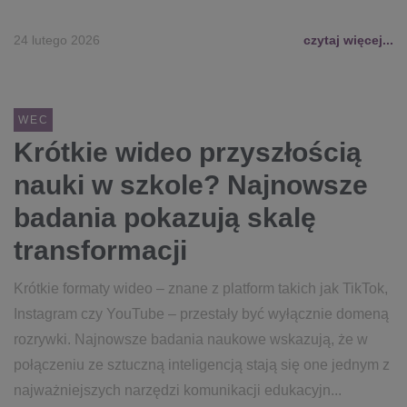
24 lutego 2026
czytaj więcej...
WEC
Krótkie wideo przyszłością
nauki w szkole? Najnowsze
badania pokazują skalę
transformacji
Krótkie formaty wideo – znane z platform takich jak TikTok,
Instagram czy YouTube – przestały być wyłącznie domeną
rozrywki. Najnowsze badania naukowe wskazują, że w
połączeniu ze sztuczną inteligencją stają się one jednym z
najważniejszych narzędzi komunikacji edukacyjn...