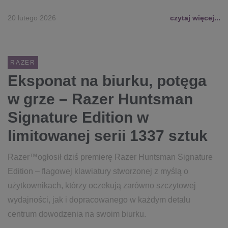
20 lutego 2026
czytaj więcej...
RAZER
Eksponat na biurku, potęga
w grze – Razer Huntsman
Signature Edition w
limitowanej serii 1337 sztuk
Razer™ogłosił dziś premierę Razer Huntsman Signature
Edition – flagowej klawiatury stworzonej z myślą o
użytkownikach, którzy oczekują zarówno szczytowej
wydajności, jak i dopracowanego w każdym detalu
centrum dowodzenia na swoim biurku.