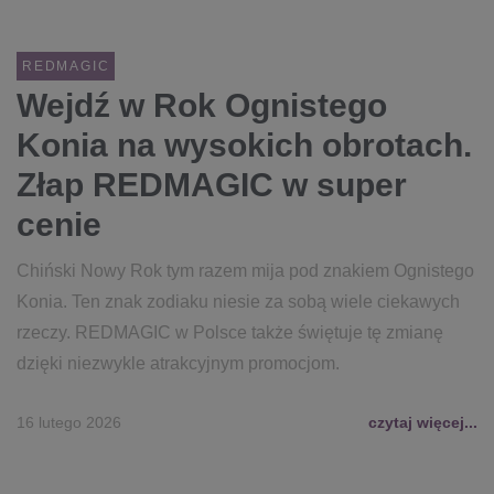
REDMAGIC
Wejdź w Rok Ognistego
Konia na wysokich obrotach.
Złap REDMAGIC w super
cenie
Chiński Nowy Rok tym razem mija pod znakiem Ognistego
Konia. Ten znak zodiaku niesie za sobą wiele ciekawych
rzeczy. REDMAGIC w Polsce także świętuje tę zmianę
dzięki niezwykle atrakcyjnym promocjom.
16 lutego 2026
czytaj więcej...