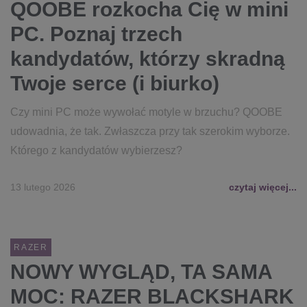
QOOBE rozkocha Cię w mini
PC. Poznaj trzech
kandydatów, którzy skradną
Twoje serce (i biurko)
Czy mini PC może wywołać motyle w brzuchu? QOOBE
udowadnia, że tak. Zwłaszcza przy tak szerokim wyborze.
Którego z kandydatów wybierzesz?
13 lutego 2026
czytaj więcej...
RAZER
NOWY WYGLĄD, TA SAMA
MOC: RAZER BLACKSHARK