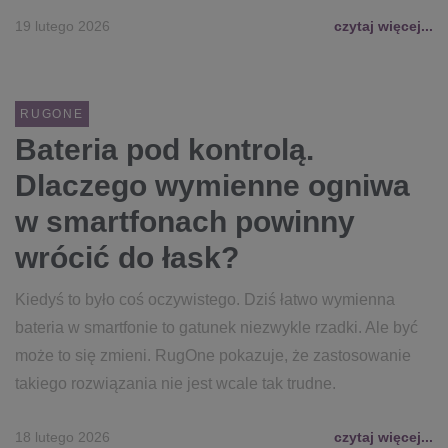
19 lutego 2026
czytaj więcej...
RUGONE
Bateria pod kontrolą.
Dlaczego wymienne ogniwa
w smartfonach powinny
wrócić do łask?
Kiedyś to było coś oczywistego. Dziś łatwo wymienna
bateria w smartfonie to gatunek niezwykle rzadki. Ale być
może to się zmieni. RugOne pokazuje, że zastosowanie
takiego rozwiązania nie jest wcale tak trudne.
18 lutego 2026
czytaj więcej...