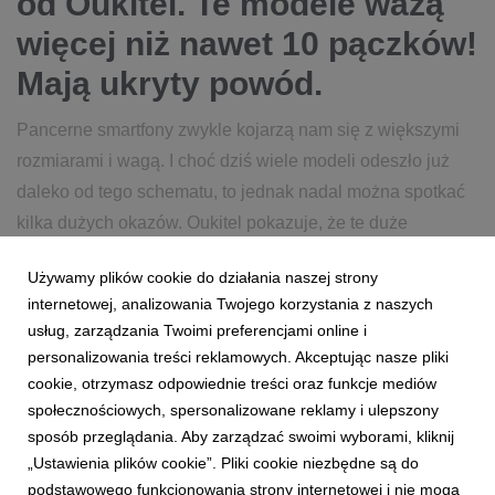
od Oukitel. Te modele ważą
więcej niż nawet 10 pączków!
Mają ukryty powód.
Pancerne smartfony zwykle kojarzą nam się z większymi
rozmiarami i wagą. I choć dziś wiele modeli odeszło już
daleko od tego schematu, to jednak nadal można spotkać
kilka dużych okazów. Oukitel pokazuje, że te duże
rozmiary niosą za sobą konkretne korzyści.
Używamy plików cookie do działania naszej strony
internetowej, analizowania Twojego korzystania z naszych
12 lutego 2026
czytaj więcej...
usług, zarządzania Twoimi preferencjami online i
personalizowania treści reklamowych. Akceptując nasze pliki
cookie, otrzymasz odpowiednie treści oraz funkcje mediów
społecznościowych, spersonalizowane reklamy i ulepszony
sposób przeglądania. Aby zarządzać swoimi wyborami, kliknij
„Ustawienia plików cookie”. Pliki cookie niezbędne są do
podstawowego funkcjonowania strony internetowej i nie mogą