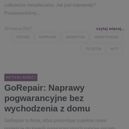
całkowicie nieopłacalna. Jak jest naprawdę?
Postanowiliśmy...
30 marca 2017
czytaj więcej...
SERWIS
NAPRAWA
SMARTFON
SMARTPHONE
TELEFON
MITY
AKTUALNOŚCI
GoRepair: Naprawy
pogwarancyjne bez
wychodzenia z domu
GoRepair to firma, która prezentuje zupełnie nowe
podejście do kwestii pogwarancyjnych napraw sprzętu.