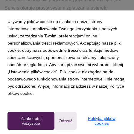
Serwis oferuje prosty system zgłaszania usterek,
natychmiastową wycenę oraz błyskawiczną i skuteczną
Używamy plików cookie do działania naszej strony
realizację zleceń. W cenę wliczona jest także bezpieczna
internetowej, analizowania Twojego korzystania z naszych
wysyłka ku...
usług, zarządzania Twoimi preferencjami online i
personalizowania treści reklamowych. Akceptując nasze pliki
12 października 2016
czytaj więcej...
cookie, otrzymasz odpowiednie treści oraz funkcje mediów
społecznościowych, spersonalizowane reklamy i ulepszony
sposób przeglądania. Aby zarządzać swoimi wyborami, kliknij
„Ustawienia plików cookie”. Pliki cookie niezbędne są do
podstawowego funkcjonowania strony internetowej i nie mogą
być odrzucone. Więcej informacji znajdziesz w naszej Polityce
plików cookie.
Powered by
Zaakceptuj
Polityka plików
Odrzuć
wszystkie
cookies